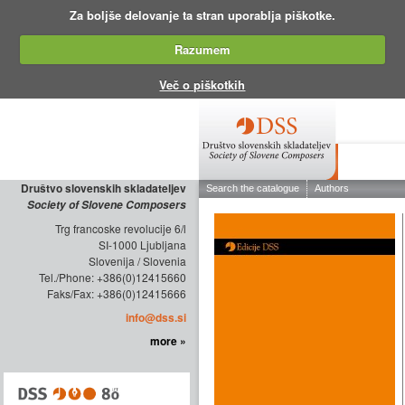
Za boljše delovanje ta stran uporablja piškotke.
Razumem
Več o piškotkih
ABOUT THE
Društvo slovenskih skladateljev
Society of Slovene Composers
Trg francoske revolucije 6/l
SI-1000 Ljubljana
Slovenija / Slovenia
Tel./Phone: +386(0)12415660
Faks/Fax: +386(0)12415666
info@dss.si
more »