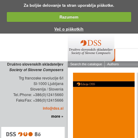
Za boljše delovanje ta stran uporablja piškotke.
Razumem
Več o piškotkih
ABOUT THE
Društvo slovenskih skladateljev
Society of Slovene Composers
Trg francoske revolucije 6/l
SI-1000 Ljubljana
Slovenija / Slovenia
Tel./Phone: +386(0)12415660
Faks/Fax: +386(0)12415666
info@dss.si
more »