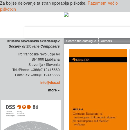
Za boljše delovanje ta stran uporablja piškotke.
Razumem
Več o
piškotkih
ABOUT THE SOCIETY
EDITIONS
Društvo slovenskih skladateljev
Society of Slovene Composers
Trg francoske revolucije 6/l
SI-1000 Ljubljana
Slovenija / Slovenia
Tel./Phone: +386(0)12415660
Faks/Fax: +386(0)12415666
info@dss.si
more »