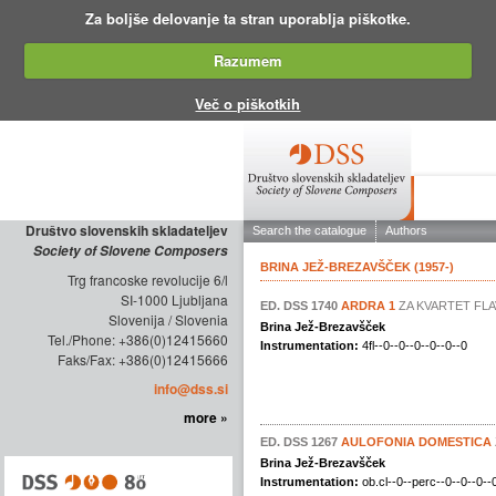
Za boljše delovanje ta stran uporablja piškotke.
Razumem
Več o piškotkih
ABOUT THE
Društvo slovenskih skladateljev
Society of Slovene Composers
Trg francoske revolucije 6/l
SI-1000 Ljubljana
Slovenija / Slovenia
Tel./Phone: +386(0)12415660
Faks/Fax: +386(0)12415666
info@dss.si
more »