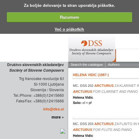
Za boljše delovanje ta stran uporablja piškotke.
Razumem
Več o piškotkih
ABOUT THE
Društvo slovenskih skladateljev
Society of Slovene Composers
Trg francoske revolucije 6/l
SI-1000 Ljubljana
Slovenija / Slovenia
Tel./Phone: +386(0)12415660
Faks/Fax: +386(0)12415666
info@dss.si
more »