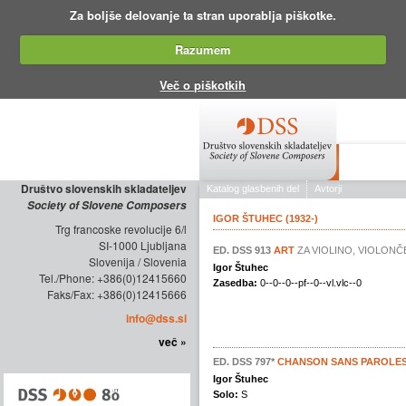
Za boljše delovanje ta stran uporablja piškotke.
Razumem
Več o piškotkih
O DRUŠTV
Društvo slovenskih skladateljev
Society of Slovene Composers
Trg francoske revolucije 6/l
SI-1000 Ljubljana
Slovenija / Slovenia
Tel./Phone: +386(0)12415660
Faks/Fax: +386(0)12415666
info@dss.si
več »