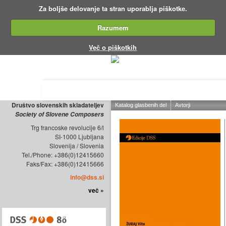
Za boljše delovanje ta stran uporablja piškotke.
Razumem
Več o piškotkih
O DRUŠTVU
ZALOŽNIŠTVO
KO
Društvo slovenskih skladateljev
Society of Slovene Composers
Trg francoske revolucije 6/l
SI-1000 Ljubljana
Slovenija / Slovenia
Tel./Phone: +386(0)12415660
Faks/Fax: +386(0)12415666
info@dss.si
več »