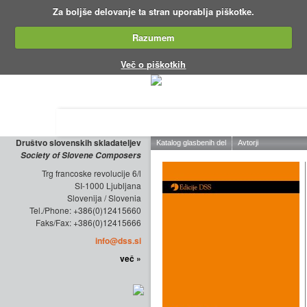
Za boljše delovanje ta stran uporablja piškotke.
Razumem
Več o piškotkih
O DRUŠTVU
ZALOŽNIŠTVO
KO
Društvo slovenskih skladateljev
Society of Slovene Composers
Trg francoske revolucije 6/l
SI-1000 Ljubljana
Slovenija / Slovenia
Tel./Phone: +386(0)12415660
Faks/Fax: +386(0)12415666
info@dss.si
več »