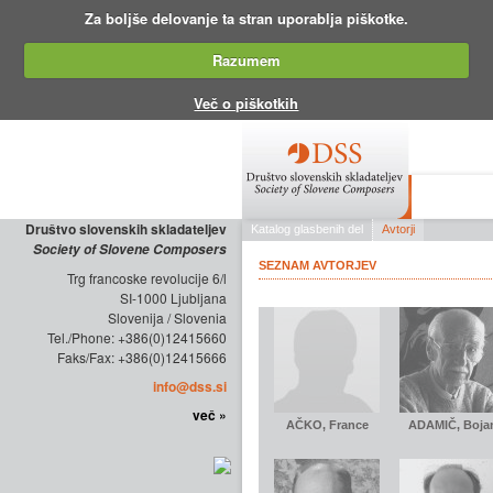
Za boljše delovanje ta stran uporablja piškotke.
Razumem
Več o piškotkih
O DRUŠTV
Društvo slovenskih skladateljev
Society of Slovene Composers
Trg francoske revolucije 6/l
SI-1000 Ljubljana
Slovenija / Slovenia
Tel./Phone: +386(0)12415660
Faks/Fax: +386(0)12415666
info@dss.si
več »