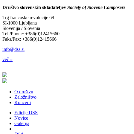
Društvo slovenskih skladateljev
Society of Slovene Composers
Trg francoske revolucije 6/l
SI-1000 Ljubljana
Slovenija / Slovenia
Tel./Phone: +386(0)12415660
Faks/Fax: +386(0)12415666
info@dss.si
več »
O društvu
Založništvo
Koncerti
Edicije DSS
Novice
Galerija