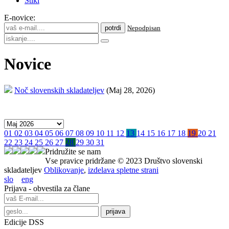
Stiki
E-novice:
Nepodpisan
Novice
Noč slovenskih skladateljev
(Maj 28, 2026)
01
02
03
04
05
06
07
08
09
10
11
12
13
14
15
16
17
18
19
20
21
22
23
24
25
26
27
28
29
30
31
Pridružite se nam
Vse pravice pridržane © 2023 Društvo slovenski
skladateljev
Oblikovanje
,
izdelava spletne strani
slo
eng
Prijava - obvestila za člane
Edicije DSS