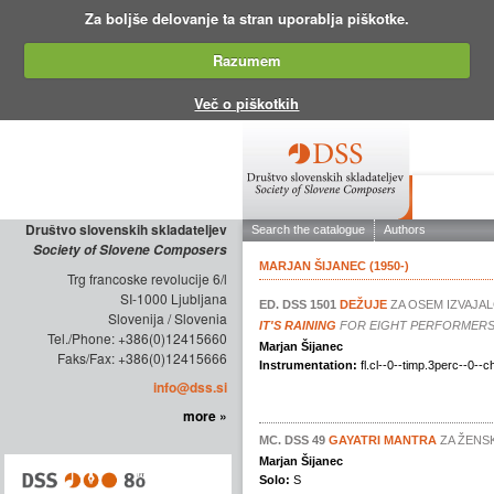
Za boljše delovanje ta stran uporablja piškotke.
Razumem
Več o piškotkih
ABOUT THE
Društvo slovenskih skladateljev
Society of Slovene Composers
Trg francoske revolucije 6/l
SI-1000 Ljubljana
Slovenija / Slovenia
Tel./Phone: +386(0)12415660
Faks/Fax: +386(0)12415666
info@dss.si
more »