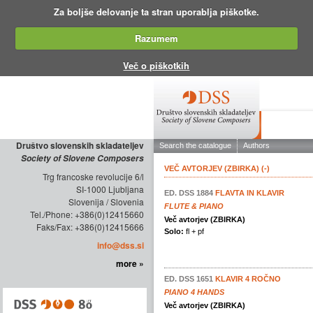
Za boljše delovanje ta stran uporablja piškotke.
Razumem
Več o piškotkih
ABOUT THE
Društvo slovenskih skladateljev
Society of Slovene Composers
Trg francoske revolucije 6/l
SI-1000 Ljubljana
Slovenija / Slovenia
Tel./Phone: +386(0)12415660
Faks/Fax: +386(0)12415666
info@dss.si
more »