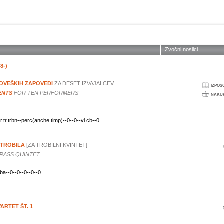
O DRUŠTVU
ZALOŽNIŠTVO
KONCERTI
Edicije DSS
Novice