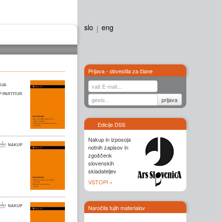
slo
eng
Galerija
Stiki
Prijava - obvestila za člane
Edicije DSS
Nakup in izposoja
notnih zapisov in
zgoščenk
slovenskih
skladateljev
VSTOPI »
Naročila tujih materialov