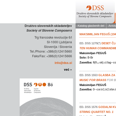
Društvo slovenskih skladateljev
Society of Slovene Composers
Trg francoske revolucije 6/l
SI-1000 Ljubljana
Slovenija / Slovenia
Tel./Phone: +386(0)12415660
Faks/Fax: +386(0)12415666
info@dss.si
več »