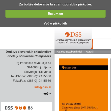
Za boljše delovanje ta stran uporablja piškotke.
Razumem
Več o piškotkih
O DRUŠTV
Društvo slovenskih skladateljev
Society of Slovene Composers
Trg francoske revolucije 6/l
SI-1000 Ljubljana
Slovenija / Slovenia
Tel./Phone: +386(0)12415660
Faks/Fax: +386(0)12415666
info@dss.si
več »