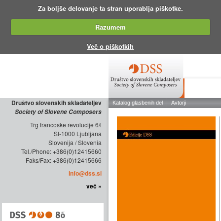
Za boljše delovanje ta stran uporablja piškotke.
Razumem
Več o piškotkih
O DRUŠTV
Društvo slovenskih skladateljev
Society of Slovene Composers
Trg francoske revolucije 6/l
SI-1000 Ljubljana
Slovenija / Slovenia
Tel./Phone: +386(0)12415660
Faks/Fax: +386(0)12415666
info@dss.si
več »