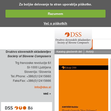
Za boljše delovanje ta stran uporablja piškotke.
Razumem
Več o piškotkih
O DRUŠTV
Društvo slovenskih skladateljev
Society of Slovene Composers
Trg francoske revolucije 6/l
SI-1000 Ljubljana
Slovenija / Slovenia
Tel./Phone: +386(0)12415660
Faks/Fax: +386(0)12415666
info@dss.si
več »