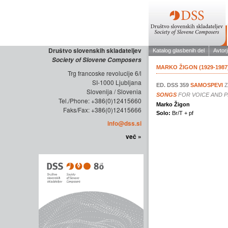
Društvo slovenskih skladateljev
Society of Slovene Composers
Trg francoske revolucije 6/l
SI-1000 Ljubljana
Slovenija / Slovenia
Tel./Phone: +386(0)12415660
Faks/Fax: +386(0)12415666
info@dss.si
več »