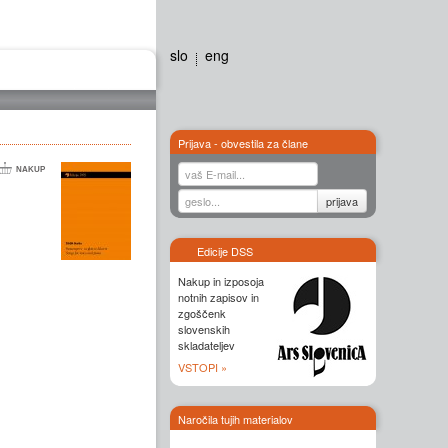
slo
eng
Galerija
Stiki
Prijava - obvestila za člane
Edicije DSS
Nakup in izposoja
notnih zapisov in
zgoščenk
slovenskih
skladateljev
VSTOPI »
Naročila tujih materialov