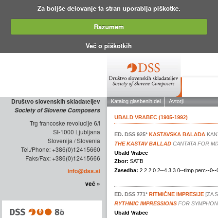
Za boljše delovanje ta stran uporablja piškotke.
Razumem
Več o piškotkih
O DRUŠTV
Društvo slovenskih skladateljev
Society of Slovene Composers
Trg francoske revolucije 6/l
SI-1000 Ljubljana
Slovenija / Slovenia
Tel./Phone: +386(0)12415660
Faks/Fax: +386(0)12415666
info@dss.si
več »