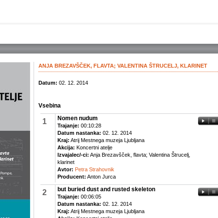
O DRUŠTVU
ZALOŽNIŠTVO
KONCERTI
Edicije DSS
Novice