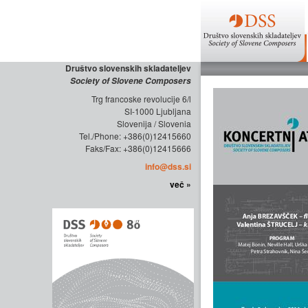
Društvo slovenskih skladateljev
Society of Slovene Composers
Trg francoske revolucije 6/l
SI-1000 Ljubljana
Slovenija / Slovenia
Tel./Phone: +386(0)12415660
Faks/Fax: +386(0)12415666
info@dss.si
več »