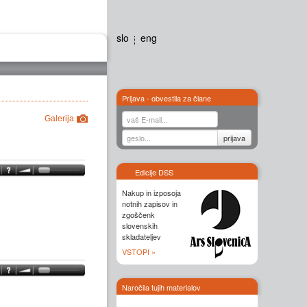
slo
eng
Galerija
Stiki
Prijava - obvestila za člane
Edicije DSS
Nakup in izposoja
notnih zapisov in
zgoščenk
slovenskih
skladateljev
VSTOPI »
Naročila tujih materialov