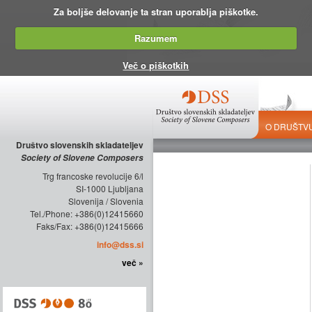
Za boljše delovanje ta stran uporablja piškotke.
Razumem
Več o piškotkih
O DRUŠTV
Društvo slovenskih skladateljev
Society of Slovene Composers
Trg francoske revolucije 6/l
SI-1000 Ljubljana
Slovenija / Slovenia
Tel./Phone: +386(0)12415660
Faks/Fax: +386(0)12415666
info@dss.si
več »