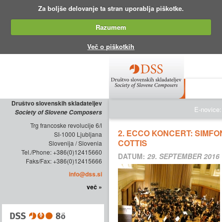
Za boljše delovanje ta stran uporablja piškotke.
Razumem
Več o piškotkih
O DRUŠTV
Društvo slovenskih skladateljev
E-novice:
Society of Slovene Composers
Trg francoske revolucije 6/l
2. ECCO KONCERT: SIMFO
SI-1000 Ljubljana
COTTIS
Slovenija / Slovenia
Tel./Phone: +386(0)12415660
DATUM:
29. SEPTEMBER 2016
Faks/Fax: +386(0)12415666
info@dss.si
več »