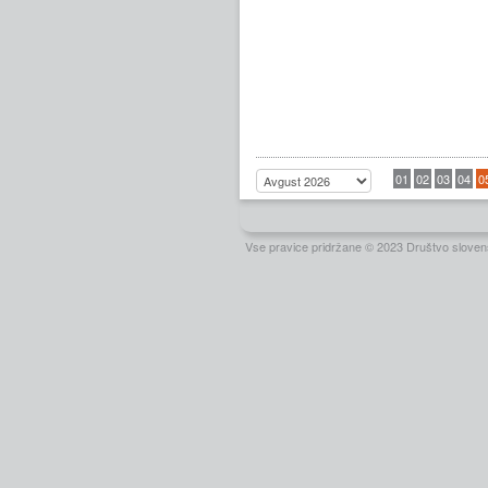
01
02
03
04
0
Vse pravice pridržane © 2023 Društvo slovens