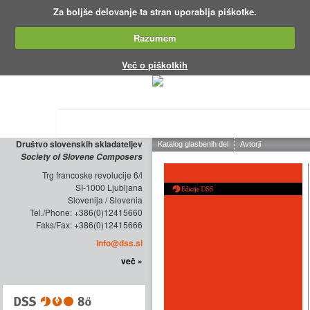
Za boljše delovanje ta stran uporablja piškotke.
Razumem
Več o piškotkih
O DRUŠTVU
ZALOŽNIŠTVO
KO
Društvo slovenskih skladateljev
Society of Slovene Composers
Trg francoske revolucije 6/l
SI-1000 Ljubljana
Slovenija / Slovenia
Tel./Phone: +386(0)12415660
Faks/Fax: +386(0)12415666
info@dss.si
več »