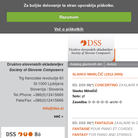
Za boljše delovanje ta stran uporablja piškotke.
Razumem
Več o piškotkih
O DRUŠTV
Društvo slovenskih skladateljev
Society of Slovene Composers
Trg francoske revolucije 6/l
SI-1000 Ljubljana
Slovenija / Slovenia
Tel./Phone: +386(0)12415660
Faks/Fax: +386(0)12415666
info@dss.si
več »