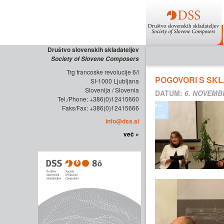
Društvo slovenskih skladateljev
Society of Slovene Composers
Trg francoske revolucije 6/l
POGOVORI S SKL
SI-1000 Ljubljana
Slovenija / Slovenia
DATUM:
6. NOVEMB
Tel./Phone: +386(0)12415660
Faks/Fax: +386(0)12415666
info@dss.si
več »