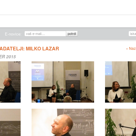
O DRUŠTVU
ZALOŽNIŠTVO
KONCERTI
Edicije DSS
Novice
E-novice:
ADATELJI: MILKO LAZAR
« Naz
ER 2015