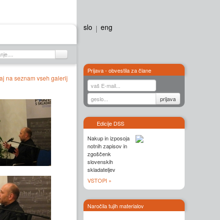
slo
eng
Galerija
Stiki
Prijava - obvestila za člane
aj na seznam vseh galerij
Edicije DSS
Nakup in izposoja
notnih zapisov in
zgoščenk
slovenskih
skladateljev
VSTOPI »
Naročila tujih materialov