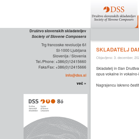
Društvo slovenskih skladateljev
Society of Slovene Composers
Trg francoske revolucije 6/l
SKLADATELJ DA
SI-1000 Ljubljana
Slovenija / Slovenia
Objavljeno: 3. december, 20
Tel./Phone: +386(0)12415660
Faks/Fax: +386(0)12415666
Skladatelj in član Društv
opus vokalne in vokalno-i
info@dss.si
več »
Nagrajencu iskreno česti