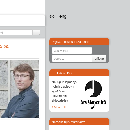
slo
eng
Galerija
Stiki
Prijava - obvestila za člane
LADA
Edicije DSS
Nakup in izposoja
notnih zapisov in
zgoščenk
slovenskih
skladateljev
VSTOPI »
Naročila tujih materialov