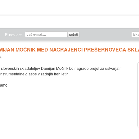
O DRUŠTVU
ZALOŽNIŠTVO
KONCERTI
Edicije DSS
Novice
E-novice:
MIJAN MOČNIK MED NAGRAJENCI PREŠERNOVEGA SK
21
a slovenskih skladateljev Damijan Močnik bo nagrado prejel za ustvarjalni
nstrumentalne glasbe v zadnjih treh letih.
tamo!