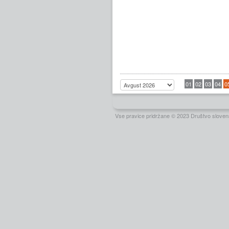
01
02
03
04
0
Vse pravice pridržane © 2023 Društvo slovens