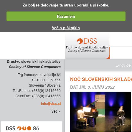
Za boljše delovanje ta stran uporablja piškotke.
Razumem
Več o piškotkih
O DRUŠTV
Društvo slovenskih skladateljev
E-novice:
Society of Slovene Composers
Trg francoske revolucije 6/l
NOČ SLOVENSKIH SKLAD
SI-1000 Ljubljana
Slovenija / Slovenia
DATUM:
3. JUNIJ 2022
Tel./Phone: +386(0)12415660
Faks/Fax: +386(0)12415666
info@dss.si
več »