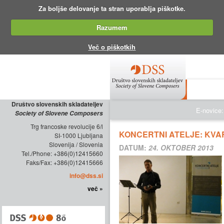
Za boljše delovanje ta stran uporablja piškotke.
Razumem
Več o piškotkih
O DRUŠTV
Društvo slovenskih skladateljev
E-novice:
Society of Slovene Composers
Trg francoske revolucije 6/l
KONCERTNI ATELJE: KV
SI-1000 Ljubljana
Slovenija / Slovenia
DATUM:
24. OKTOBER 2013
Tel./Phone: +386(0)12415660
Faks/Fax: +386(0)12415666
info@dss.si
več »