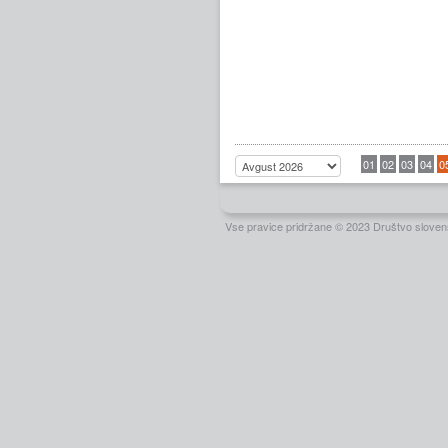
01
02
03
04
0
Vse pravice pridržane © 2023 Društvo slovens