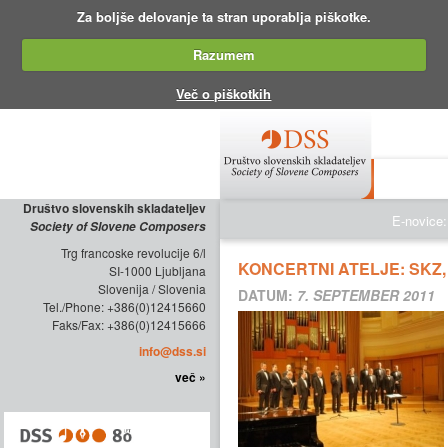
Za boljše delovanje ta stran uporablja piškotke.
Razumem
Več o piškotkih
O DRUŠTV
Društvo slovenskih skladateljev
E-novice:
Society of Slovene Composers
Trg francoske revolucije 6/l
KONCERTNI ATELJE: SKZ,
SI-1000 Ljubljana
Slovenija / Slovenia
DATUM:
7. SEPTEMBER 2011
Tel./Phone: +386(0)12415660
Faks/Fax: +386(0)12415666
info@dss.si
več »