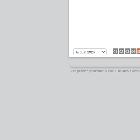
01
02
03
04
0
Vse pravice pridržane © 2023 Društvo slovens