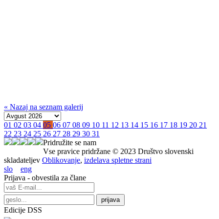
« Nazaj na seznam galerij
01
02
03
04
05
06
07
08
09
10
11
12
13
14
15
16
17
18
19
20
21
22
23
24
25
26
27
28
29
30
31
Pridružite se nam
Vse pravice pridržane © 2023 Društvo slovenski
skladateljev
Oblikovanje
,
izdelava spletne strani
slo
eng
Prijava - obvestila za člane
Edicije DSS