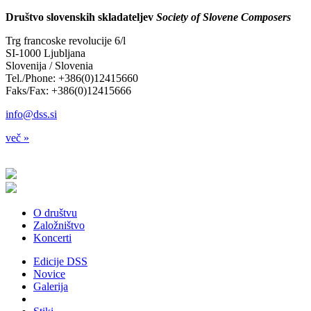
Društvo slovenskih skladateljev
Society of Slovene Composers
Trg francoske revolucije 6/l
SI-1000 Ljubljana
Slovenija / Slovenia
Tel./Phone: +386(0)12415660
Faks/Fax: +386(0)12415666
info@dss.si
več »
O društvu
Založništvo
Koncerti
Edicije DSS
Novice
Galerija