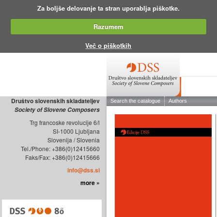
Za boljše delovanje ta stran uporablja piškotke.
Razumem
Več o piškotkih
ABOUT THE
Društvo slovenskih skladateljev
Society of Slovene Composers
Trg francoske revolucije 6/l
SI-1000 Ljubljana
Slovenija / Slovenia
Tel./Phone: +386(0)12415660
Faks/Fax: +386(0)12415666
info@dss.si
more »