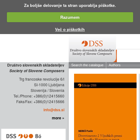
Za boljše delovanje ta stran uporablja piškotke.
Razumem
Več o piškotkih
ABOUT THE
Društvo slovenskih skladateljev
Society of Slovene Composers
Trg francoske revolucije 6/l
SI-1000 Ljubljana
Slovenija / Slovenia
Tel./Phone: +386(0)12415660
Faks/Fax: +386(0)12415666
info@dss.si
more »