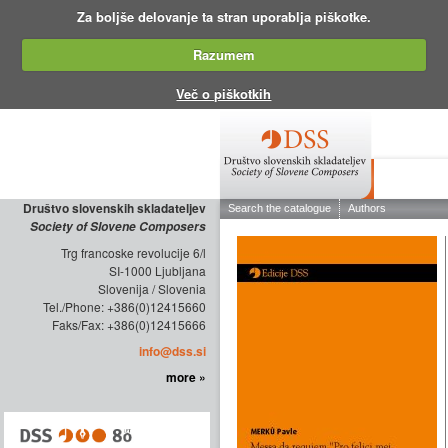
Za boljše delovanje ta stran uporablja piškotke.
Razumem
Več o piškotkih
ABOUT THE
Društvo slovenskih skladateljev
Society of Slovene Composers
Trg francoske revolucije 6/l
SI-1000 Ljubljana
Slovenija / Slovenia
Tel./Phone: +386(0)12415660
Faks/Fax: +386(0)12415666
info@dss.si
more »