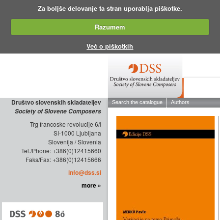
Za boljše delovanje ta stran uporablja piškotke.
Razumem
Več o piškotkih
ABOUT THE
Društvo slovenskih skladateljev
Society of Slovene Composers
Trg francoske revolucije 6/l
SI-1000 Ljubljana
Slovenija / Slovenia
Tel./Phone: +386(0)12415660
Faks/Fax: +386(0)12415666
info@dss.si
more »