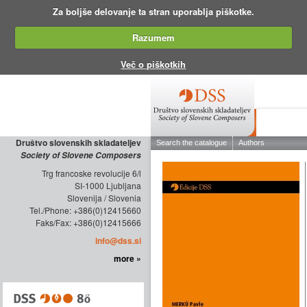
Za boljše delovanje ta stran uporablja piškotke.
Razumem
Več o piškotkih
ABOUT THE
Društvo slovenskih skladateljev
Society of Slovene Composers
Trg francoske revolucije 6/l
SI-1000 Ljubljana
Slovenija / Slovenia
Tel./Phone: +386(0)12415660
Faks/Fax: +386(0)12415666
info@dss.si
more »