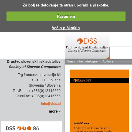
Za boljše delovanje ta stran uporablja piškotke.
Razumem
Več o piškotkih
ABOUT THE
Društvo slovenskih skladateljev
Society of Slovene Composers
Trg francoske revolucije 6/l
SI-1000 Ljubljana
Slovenija / Slovenia
Tel./Phone: +386(0)12415660
Faks/Fax: +386(0)12415666
info@dss.si
more »