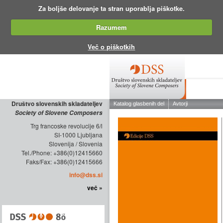
Za boljše delovanje ta stran uporablja piškotke.
Razumem
Več o piškotkih
O DRUŠTV
Društvo slovenskih skladateljev
Society of Slovene Composers
Trg francoske revolucije 6/l
SI-1000 Ljubljana
Slovenija / Slovenia
Tel./Phone: +386(0)12415660
Faks/Fax: +386(0)12415666
info@dss.si
več »