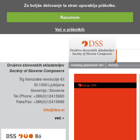
Za boljše delovanje ta stran uporablja piškotke.
Razumem
Več o piškotkih
O DRUŠTV
Društvo slovenskih skladateljev
Society of Slovene Composers
Trg francoske revolucije 6/l
SI-1000 Ljubljana
Slovenija / Slovenia
Tel./Phone: +386(0)12415660
Faks/Fax: +386(0)12415666
info@dss.si
več »