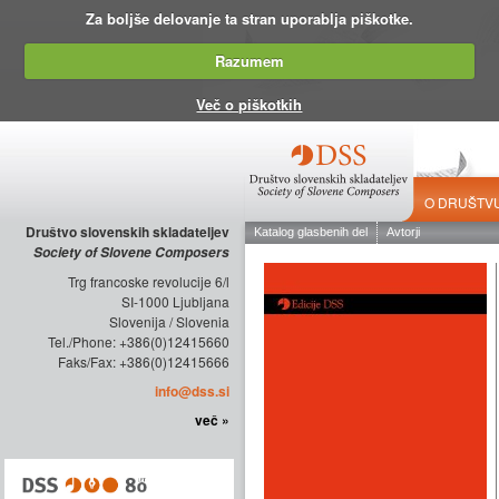
Za boljše delovanje ta stran uporablja piškotke.
Razumem
Več o piškotkih
O DRUŠTV
Društvo slovenskih skladateljev
Society of Slovene Composers
Trg francoske revolucije 6/l
SI-1000 Ljubljana
Slovenija / Slovenia
Tel./Phone: +386(0)12415660
Faks/Fax: +386(0)12415666
info@dss.si
več »