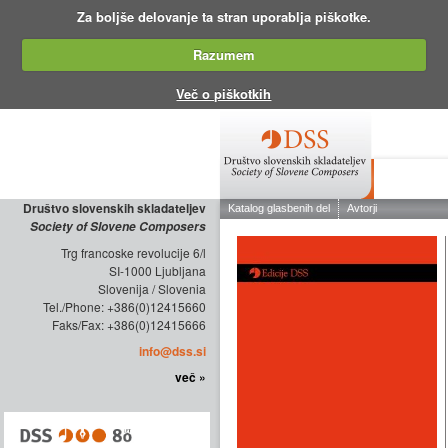
Za boljše delovanje ta stran uporablja piškotke.
Razumem
Več o piškotkih
O DRUŠTV
Društvo slovenskih skladateljev
Society of Slovene Composers
Trg francoske revolucije 6/l
SI-1000 Ljubljana
Slovenija / Slovenia
Tel./Phone: +386(0)12415660
Faks/Fax: +386(0)12415666
info@dss.si
več »