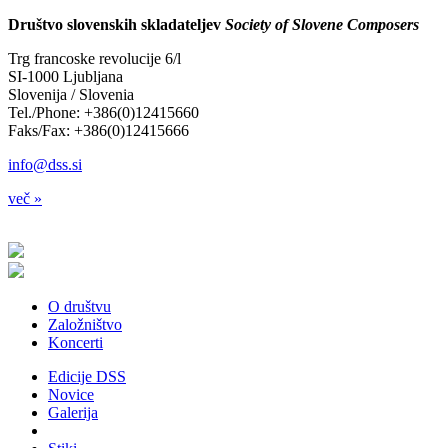
Društvo slovenskih skladateljev
Society of Slovene Composers
Trg francoske revolucije 6/l
SI-1000 Ljubljana
Slovenija / Slovenia
Tel./Phone: +386(0)12415660
Faks/Fax: +386(0)12415666
info@dss.si
več »
O društvu
Založništvo
Koncerti
Edicije DSS
Novice
Galerija