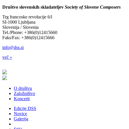
Društvo slovenskih skladateljev
Society of Slovene Composers
Trg francoske revolucije 6/l
SI-1000 Ljubljana
Slovenija / Slovenia
Tel./Phone: +386(0)12415660
Faks/Fax: +386(0)12415666
info@dss.si
več »
O društvu
Založništvo
Koncerti
Edicije DSS
Novice
Galerija