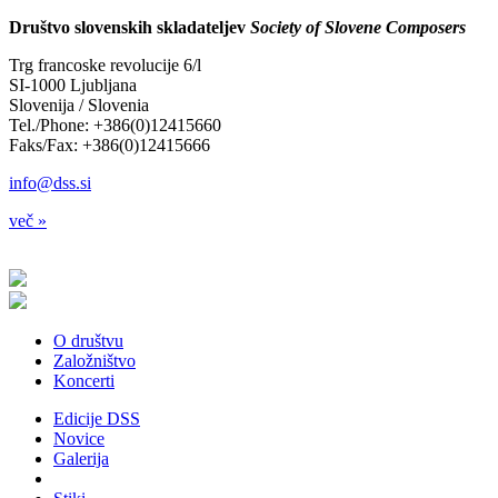
Društvo slovenskih skladateljev
Society of Slovene Composers
Trg francoske revolucije 6/l
SI-1000 Ljubljana
Slovenija / Slovenia
Tel./Phone: +386(0)12415660
Faks/Fax: +386(0)12415666
info@dss.si
več »
O društvu
Založništvo
Koncerti
Edicije DSS
Novice
Galerija