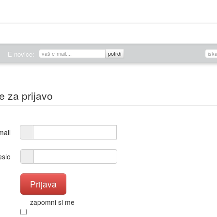
O DRUŠTVU
ZALOŽNIŠTVO
KONCERTI
Edicije DSS
Novice
E-novice:
e za prijavo
mail
slo
zapomni si me