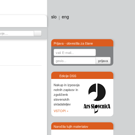
slo
eng
Galerija
Stiki
Prijava - obvestila za člane
Edicije DSS
Nakup in izposoja
notnih zapisov in
zgoščenk
slovenskih
skladateljev
VSTOPI »
Naročila tujih materialov