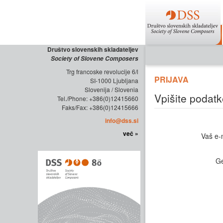
Društvo slovenskih skladateljev
Society of Slovene Composers
Trg francoske revolucije 6/l
PRIJAVA
SI-1000 Ljubljana
Slovenija / Slovenia
Vpišite podatk
Tel./Phone: +386(0)12415660
Faks/Fax: +386(0)12415666
info@dss.si
več »
Vaš e-
Ge