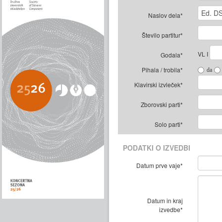
Naslov dela*
Število partitur*
VL I
Godala*
Pihala / trobila*
da
Klavirski izvleček*
Zborovski parti*
Solo parti*
PODATKI O IZVEDBI
Datum prve vaje*
Datum in kraj
izvedbe*