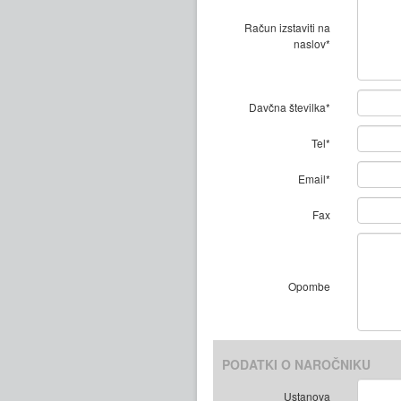
Račun izstaviti na
naslov*
Davčna številka*
Tel*
Email*
Fax
Opombe
PODATKI O NAROČNIKU
Ustanova