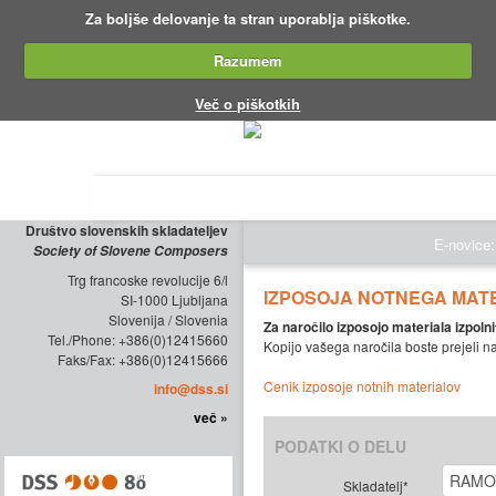
Za boljše delovanje ta stran uporablja piškotke.
Razumem
Več o piškotkih
O DRUŠTVU
ZALOŽNIŠTVO
KO
Društvo slovenskih skladateljev
E-novice:
Society of Slovene Composers
Trg francoske revolucije 6/l
IZPOSOJA NOTNEGA MAT
SI-1000 Ljubljana
Slovenija / Slovenia
Za naročilo izposojo materiala izpolni
Tel./Phone: +386(0)12415660
Kopijo vašega naročila boste prejeli na
Faks/Fax: +386(0)12415666
Cenik izposoje notnih materialov
info@dss.si
več »
PODATKI O DELU
Skladatelj*