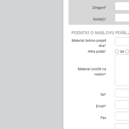
Dirigent*
Solist(i)*
PODATKI O NASLOVU POŠIL
Material želimo prejeti
dne*
Hitra pošta*
da
Material izročiti na
naslov*
Tel*
Email*
Fax