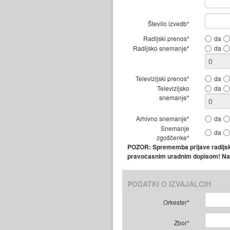
Število izvedb*
Radijski prenos*
da
Radijsko snemanje*
da
Televizijski prenos*
da
Televizijsko
da
snemanje*
Arhivno snemanje*
da
Snemanje
da
zgoščenke*
POZOR: Sprememba prijave radijske
pravočasnim uradnim dopisom! Nar
PODATKI O IZVAJALCIH
Orkester*
Zbor*