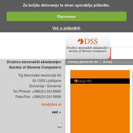
Za boljše delovanje ta stran uporablja piškotke.
Razumem
Več o piškotkih
O DRUŠTV
Društvo slovenskih skladateljev
Society of Slovene Composers
Trg francoske revolucije 6/l
SI-1000 Ljubljana
Slovenija / Slovenia
Tel./Phone: +386(0)12415660
Faks/Fax: +386(0)12415666
info@dss.si
več »