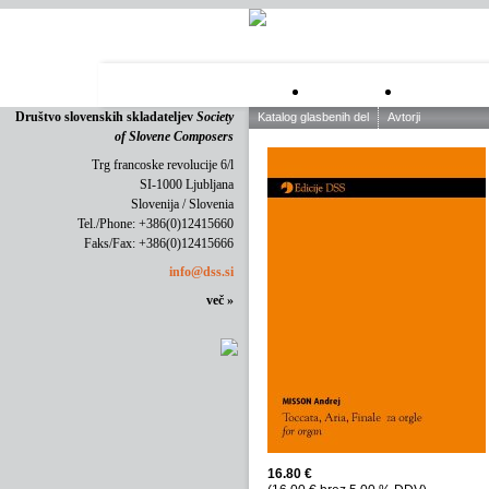
O DRUŠTVU
ZALOŽNIŠT
Društvo slovenskih skladateljev
Society
of Slovene Composers
Trg francoske revolucije 6/l
SI-1000 Ljubljana
Slovenija / Slovenia
Tel./Phone: +386(0)12415660
Faks/Fax: +386(0)12415666
info@dss.si
več »