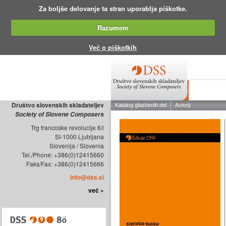
Za boljše delovanje ta stran uporablja piškotke.
Razumem
Več o piškotkih
O DRUŠTV
Društvo slovenskih skladateljev
Society of Slovene Composers
Trg francoske revolucije 6/l
SI-1000 Ljubljana
Slovenija / Slovenia
Tel./Phone: +386(0)12415660
Faks/Fax: +386(0)12415666
info@dss.si
več »