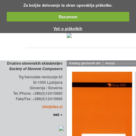
Za boljše delovanje ta stran uporablja piškotke.
Razumem
Več o piškotkih
O DRUŠTVU
ZALOŽNIŠTVO
KO
Društvo slovenskih skladateljev
Society of Slovene Composers
Trg francoske revolucije 6/l
SI-1000 Ljubljana
Slovenija / Slovenia
Tel./Phone: +386(0)12415660
Faks/Fax: +386(0)12415666
info@dss.si
več »