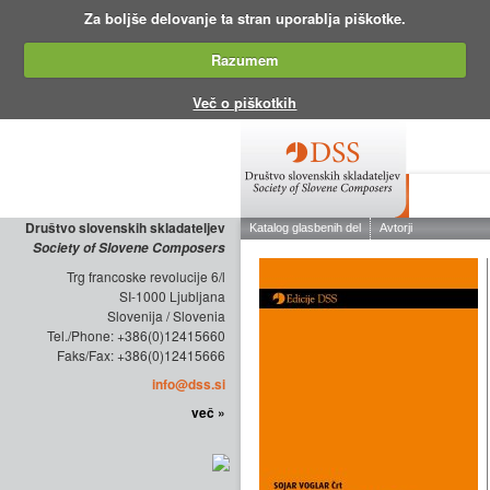
Za boljše delovanje ta stran uporablja piškotke.
Razumem
Več o piškotkih
O DRUŠTV
Društvo slovenskih skladateljev
Society of Slovene Composers
Trg francoske revolucije 6/l
SI-1000 Ljubljana
Slovenija / Slovenia
Tel./Phone: +386(0)12415660
Faks/Fax: +386(0)12415666
info@dss.si
več »