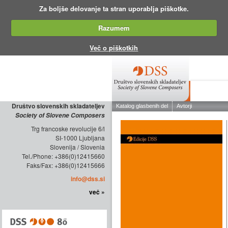
Za boljše delovanje ta stran uporablja piškotke.
Razumem
Več o piškotkih
O DRUŠTV
Društvo slovenskih skladateljev
Society of Slovene Composers
Trg francoske revolucije 6/l
SI-1000 Ljubljana
Slovenija / Slovenia
Tel./Phone: +386(0)12415660
Faks/Fax: +386(0)12415666
info@dss.si
več »